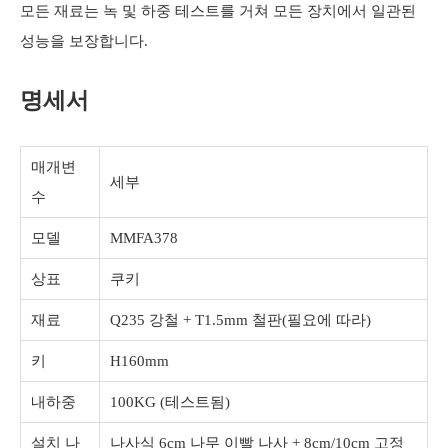
모든 재료는 녹 및 하중 테스트를 거쳐 모든 장치에서 일관된
성능을 보장합니다.
명세서
매개변
세부
수
모델
MMFA378
상표
쿠키
재료
Q235 강철 + T1.5mm 철판(필요에 따라)
키
H160mm
내하중
100KG (테스트됨)
설치 나
나사식 6cm 나무 이빨 나사 + 8cm/10cm 고정